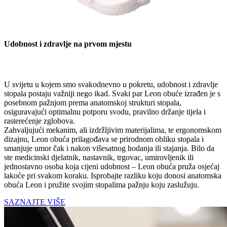
Udobnost i zdravlje na prvom mjestu
U svijetu u kojem smo svakodnevno u pokretu, udobnost i zdravlje
stopala postaju važniji nego ikad. Svaki par Leon obuće izrađen je s
posebnom pažnjom prema anatomskoj strukturi stopala,
osiguravajući optimalnu potporu svodu, pravilno držanje tijela i
rasterećenje zglobova.
Zahvaljujući mekanim, ali izdržljivim materijalima, te ergonomskom
dizajnu, Leon obuća prilagođava se prirodnom obliku stopala i
smanjuje umor čak i nakon višesatnog hodanja ili stajanja. Bilo da
ste medicinski djelatnik, nastavnik, trgovac, umirovljenik ili
jednostavno osoba koja cijeni udobnost – Leon obuća pruža osjećaj
lakoće pri svakom koraku. Isprobajte razliku koju donosi anatomska
obuća Leon i pružite svojim stopalima pažnju koju zaslužuju.
SAZNAJTE VIŠE