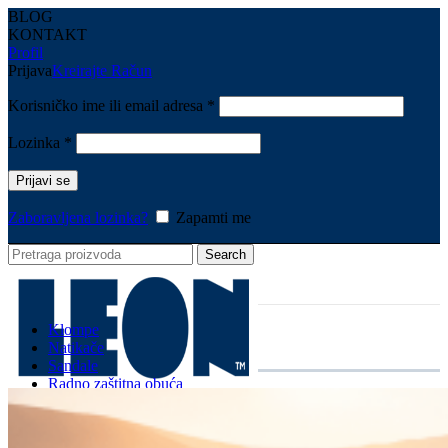
BLOG
KONTAKT
Profil
Prijava
Kreirajte Račun
Korisničko ime ili email adresa
*
Lozinka
*
Prijavi se
Zaboravljena lozinka?
Zapamti me
Search
Klompe
Natikače
Sandale
Radno zaštitna obuća
Žene
Muškarci
Dodaci