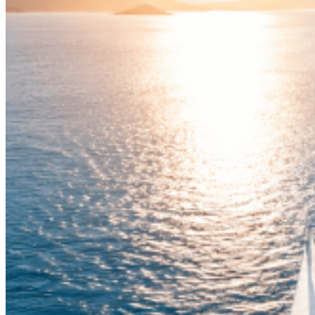
Akcija
Search
Profil
Prijava
Kreirajte Račun
Korisničko ime ili email adresa
*
Lozinka
*
Prijavi se
Zaboravljena lozinka?
Zapamti me
0
Lista želja
0
items
0,00
€
Menu