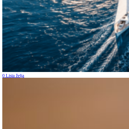
Profil
Prijava
Kreirajte Račun
Korisničko ime ili email adresa
*
Lozinka
*
Prijavi se
Zaboravljena lozinka?
Zapamti me
0
Lista želja
0
items
0,00
€